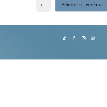
PEZONERA
Añadir al carrito
BARBELL
MINERAL
cantidad